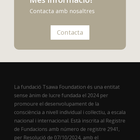
Contacta amb nosaltres
Contacta
La fundació Tsawa Foundation és una entitat
sense ànim de lucre fundada el 2024 per
promoure el desenvolupament de la
consciència a nivell individual i col·lectiu, a escala
nacional i internacional.
Està inscrita al Registre
de Fundacions amb número de registre 2941,
per Resolució de 07/10/2024, amb el