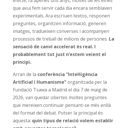
efecte, fa apenes uns anys, moltes de les eines
que avui fem servir cada dia encara semblaven
experimentals. Ara escriuen textos, responen
preguntes, organitzen informació, generen
imatges, tradueixen converses i acompanyen
processos de treball de milions de persones.
La
sensació de canvi accelerat és real. I
probablement tot just n’estem veient el
principi.
Arran de la
conferència “Intel·ligència
Artificial i Humanisme”
organitzada per la
Fundació Tsawa a Madrid el dia 7 de maig de
2026, van quedar obertes moltes preguntes
que mereixen continuar pensant-se més enllà
del format del debat. Potser la principal és
aquesta:
quin tipus de relació volem establir